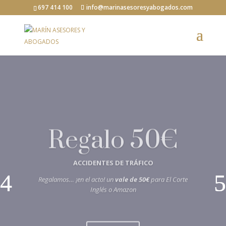
697 414 100
info@marinasesoresyabogados.com
Regalo 50€
ACCIDENTES DE TRÁFICO
Regalamos… ¡en el acto! un
vale de
50€
para El Corte
Inglés o Amazon