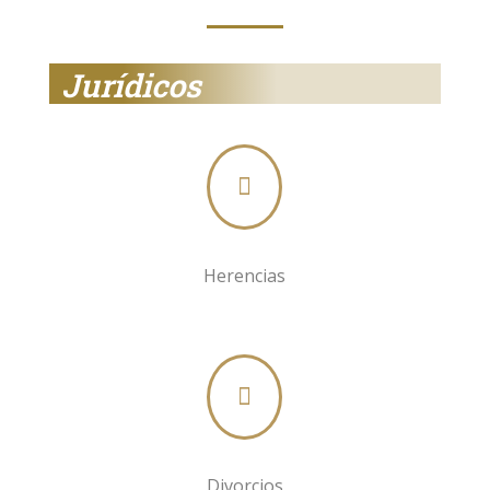
Jurídicos

Herencias

Divorcios